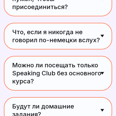
присоединиться?
От уровня A2. Мы формируем группы так, чтобы
всем было комфортно.
Что, если я никогда не
говорил по-немецки вслух?
Это отличное начало! Мы создаём
дружелюбную атмосферу, где ошибки — это
Можно ли посещать только
часть обучения.
Speaking Club без основного
курса?
Да. Вы можете выбрать только клуб или
сочетать его с индивидуальными занятиями.
Будут ли домашние
задания?