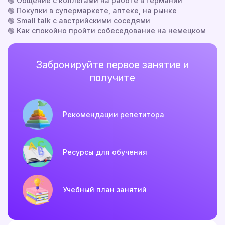
🟢 Общение с коллегами на работе в Германии
🟢 Покупки в супермаркете, аптеке, на рынке
🟢 Small talk с австрийскими соседями
🟢 Как спокойно пройти собеседование на немецком
Забронируйте первое занятие и
получите
Рекомендации репетитора
Ресурсы для обучения
Учебный план занятий