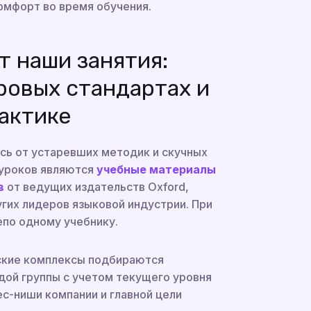
омфорт во время обучения.
т наши занятия:
ровых стандартах и
актике
сь от устаревших методик и скучных
 уроков являются
учебные материалы
в
от ведущих издательств Oxford,
угих лидеров языковой индустрии. При
епо одному учебнику.
ские комплексы подбираются
дой группы с учетом текущего уровня
ес-ниши компании и главной цели