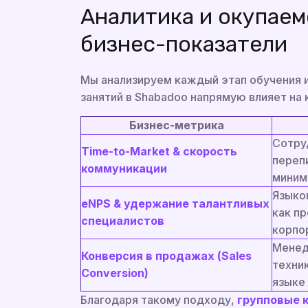
Аналитика и окупаем
бизнес-показатели
Мы анализируем каждый этап обучения 
занятий в Shabadoo напрямую влияет на
Бизнес-метрика
Сотру
Time-to-Market & скорость
перепи
коммуникации
миним
Языко
eNPS & удержание талантливых
как п
специалистов
корпо
Менед
Конверсия в продажах (Sales
техни
Conversion)
языке 
Благодаря такому подходу,
групповые 