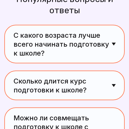
ответы
С какого возраста лучше
всего начинать подготовку
к школе?
Оптимальный возраст — 5–6 лет. В этом
возрасте ребёнок уже готов к системному
Сколько длится курс
обучению, способен концентрировать
подготовки к школе?
внимание и воспринимать учебный материал
через игру и взаимодействие.
Продолжительность курса зависит от
индивидуальных потребностей ребёнка.
Можно ли совмещать
Обычно рекомендуется 6–9 месяцев
подготовку к школе с
регулярных занятий для достижения